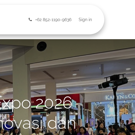
ntact Us
+62 852-1190-9636
Sign in
Expo 2026
novasi dan