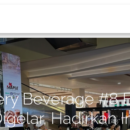
Home
Services
About Us
News
Co
ery Beverage #8 
igelar, Hadirkan I