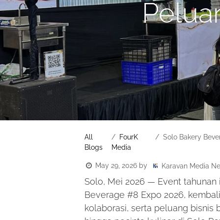
Peluan
All
FourK
Solo Bakery Beverage 
Blogs
Media
May 29, 2026
by
Karavan Media N
Solo, Mei 2026 — Event tahunan i
Beverage #8 Expo 2026, kembali
kolaborasi, serta peluang bisn