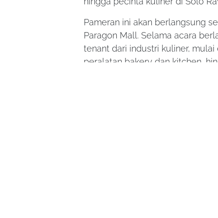
hingga pecinta kuliner di Solo Ra
Pameran ini akan berlangsung sel
Paragon Mall. Selama acara be
tenant dari industri kuliner, mu
peralatan bakery dan kitchen, h
pengembangan bisnis kuliner.