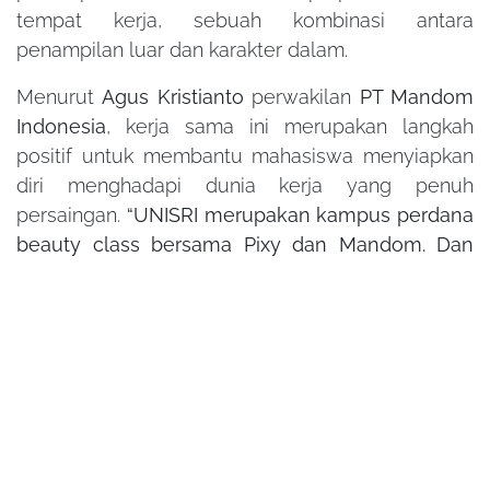
tempat kerja, sebuah kombinasi antara
penampilan luar dan karakter dalam.
Menurut
Agus Kristianto
perwakilan
PT Mandom
Indonesia
, kerja sama ini merupakan langkah
positif untuk membantu mahasiswa menyiapkan
diri menghadapi dunia kerja yang penuh
persaingan.
“UNISRI merupakan kampus perdana
beauty class bersama Pixy dan Mandom. Dan
kerjasama ini akan terus berlanjut, kami terus
mendukung upaya membentuk personal
branding menghadapi dunia kerja yang digelar
UNISRI Surakarta. Terkait beauty class
untamanya untuk menjaga penampilan. Kalau
kita menghargai diri kita sendiri, kita juga harus
menjaga penampilan kita sebaik mungkin,
apalagi persaingan di luar sana sangat ketat,”