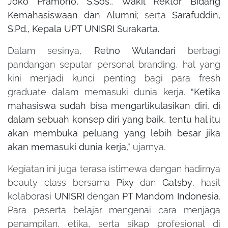
Joko Pramono, S.Sos.
,
Wakil Rektor Bidang
Kemahasiswaan dan Alumni
; serta
Sarafuddin,
S.Pd., Kepala UPT UNISRI Surakarta.
Dalam sesinya,
Retno Wulandari
berbagi
pandangan seputar personal branding, hal yang
kini menjadi kunci penting bagi para fresh
graduate dalam memasuki dunia kerja.
“Ketika
mahasiswa sudah bisa mengartikulasikan diri, di
dalam sebuah konsep diri yang baik, tentu hal itu
akan membuka peluang yang lebih besar jika
akan memasuki dunia kerja,”
ujarnya.
Kegiatan ini juga terasa istimewa dengan hadirnya
beauty class bersama
Pixy
dan
Gatsby
, hasil
kolaborasi
UNISRI
dengan
PT Mandom Indonesia
.
Para peserta belajar mengenai cara menjaga
penampilan, etika, serta sikap profesional di