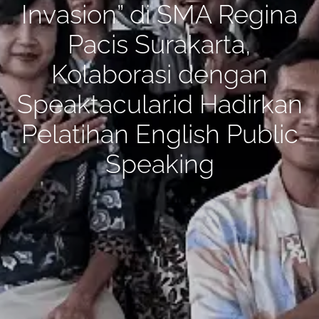
Invasion” di SMA Regina
Pacis Surakarta,
Kolaborasi dengan
Speaktacular.id Hadirkan
Pelatihan English Public
Speaking