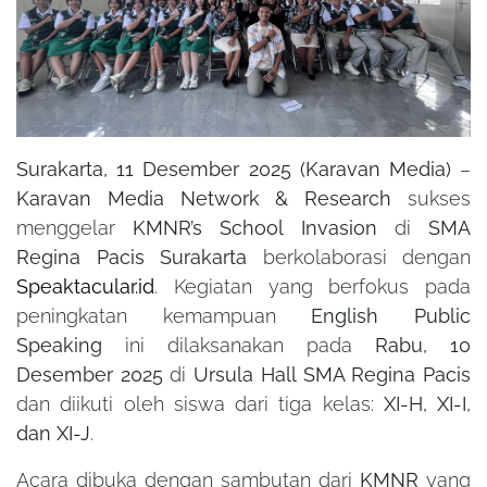
Surakarta, 11 Desember 2025 (Karavan Media)
–
Karavan Media Network & Research
sukses
menggelar
KMNR’s School Invasion
di
SMA
Regina Pacis Surakarta
berkolaborasi dengan
Speaktacular.id
. Kegiatan yang berfokus pada
peningkatan kemampuan
English Public
Speaking
ini dilaksanakan pada
Rabu, 10
Desember 2025
di
Ursula Hall SMA Regina Pacis
dan diikuti oleh siswa dari tiga kelas:
XI-H, XI-I,
dan XI-J
.
Acara dibuka dengan sambutan dari
KMNR
yang