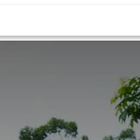
Home
Services
About Us
News
Co