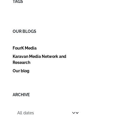
TAGS
OUR BLOGS
FourK Media
Karavan Media Network and
Research
Our blog
ARCHIVE